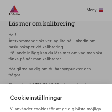
Meny
Läs mer om kalibrering
Hej!
Återkommande skriver jag lite på Linkedin om
baskunskaper vid kalibrering.
I följande inlägg kan du läsa mer om vad man ska
tänka på när man kalibrerar.
Hör gärna av dig om du har synpunkter och
frågor.
Ring mig på 0739-75 19 22 eller mejla till
tomas.lager@addsitu.se
Cookieinställningar
Hälsningar,
Tomas
Vi använder cookies för att ge dig bästa möjliga