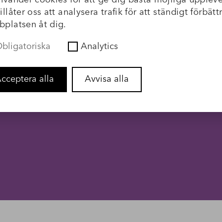
nvänder cookies för att ge dig bästa möjliga uppleve
illåter oss att analysera trafik för att ständigt förbätt
platsen åt dig.
Skicka
bligatoriska
Analytics
cceptera alla
Avvisa alla