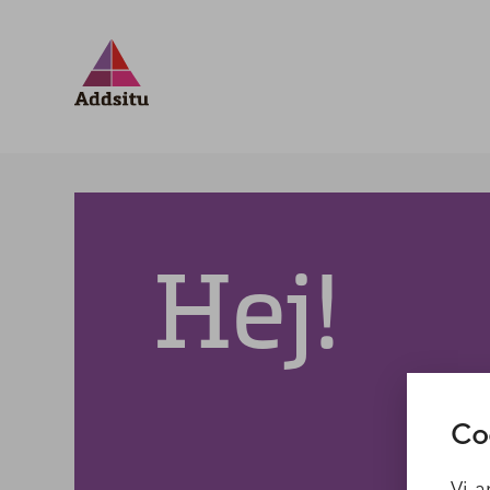
Förfrågan
Hej!
Co