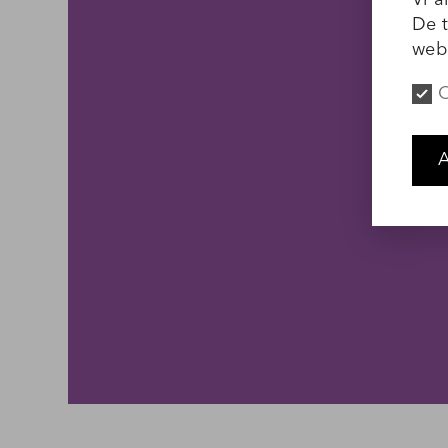
Vi a
De t
webb
O
A