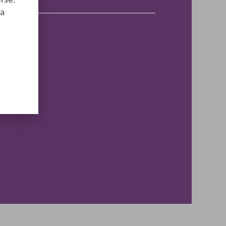
lse.
ra