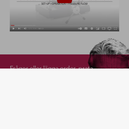
Frågor eller lägga order, prata
med Tomas
Ring 0739–75 19 22
Eller skickade ett meddelande