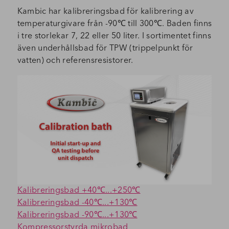
Kambic har kalibreringsbad för kalibrering av
temperaturgivare från -90℃ till 300℃. Baden finns
i tre storlekar 7, 22 eller 50 liter. I sortimentet finns
även underhållsbad för TPW (trippelpunkt för
vatten) och referensresistorer.
Kalibreringsbad +40℃...+250℃
Kalibreringsbad -40℃...+130℃
Kalibreringsbad -90℃...+130℃
Kompressorstyrda mikrobad