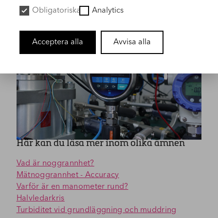
Tomas
Obligatoriska
Analytics
Acceptera alla
Avvisa alla
Här kan du läsa mer inom olika ämnen
Vad är noggrannhet?
Mätnoggrannhet - Accuracy
Varför är en manometer rund?
Halvledarkris
Turbiditet vid grundläggning och muddring