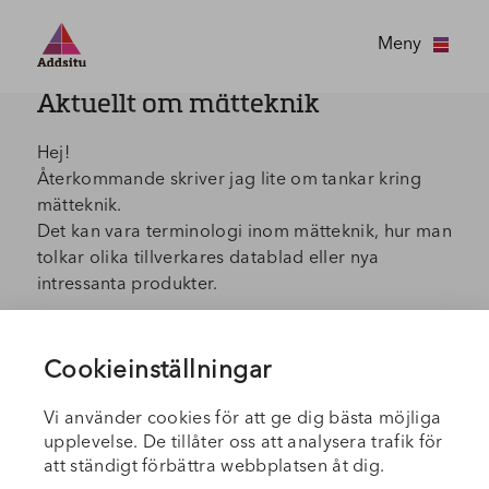
Meny
Aktuellt om mätteknik
Hej!
Återkommande skriver jag lite om tankar kring
mätteknik.
Det kan vara terminologi inom mätteknik, hur man
tolkar olika tillverkares datablad eller nya
intressanta produkter.
Hör gärna av dig om du har synpunkter och
frågor.
Cookieinställningar
Ring mig på 0739-75 19 22 eller mejla till
Vi använder cookies för att ge dig bästa möjliga
tomas.lager@addsitu.se
upplevelse. De tillåter oss att analysera trafik för
att ständigt förbättra webbplatsen åt dig.
Hälsningar,