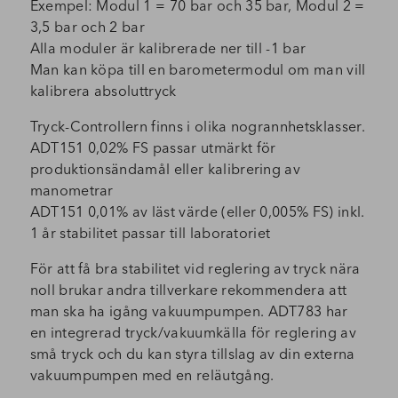
Exempel: Modul 1 = 70 bar och 35 bar, Modul 2 =
3,5 bar och 2 bar
Alla moduler är kalibrerade ner till -1 bar
Man kan köpa till en barometermodul om man vill
kalibrera absoluttryck
Tryck-Controllern finns i olika nogrannhetsklasser.
ADT151 0,02% FS passar utmärkt för
produktionsändamål eller kalibrering av
manometrar
ADT151 0,01% av läst värde (eller 0,005% FS) inkl.
1 år stabilitet passar till laboratoriet
För att få bra stabilitet vid reglering av tryck nära
noll brukar andra tillverkare rekommendera att
man ska ha igång vakuumpumpen. ADT783 har
en integrerad tryck/vakuumkälla för reglering av
små tryck och du kan styra tillslag av din externa
vakuumpumpen med en reläutgång.