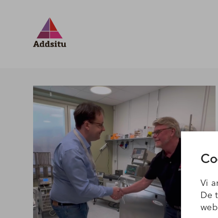
Co
Vi a
De t
webb