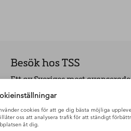
Besök hos TSS
Ett av Sveriges mest avancerade
temperaturkalibreringslaborator
okieinställningar
Vi på Addsitu har nyligen besökt vår kund TSS oc
nvänder cookies för att ge dig bästa möjliga uppleve
imponerande ackrediterade laboratorium för tem
illåter oss att analysera trafik för att ständigt förbätt
Laboratoriet är utrustat med toppmoderna kalib
platsen åt dig.
minus 90 grader – en betydande investering som 