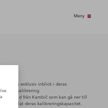
Meny
ier!
h fått en exklusiv inblick i deras
lse.
peraturkalibrering.
ra
reringsbad från Kambič som kan gå ner till
tredubblat deras kalibreringskapacitet.