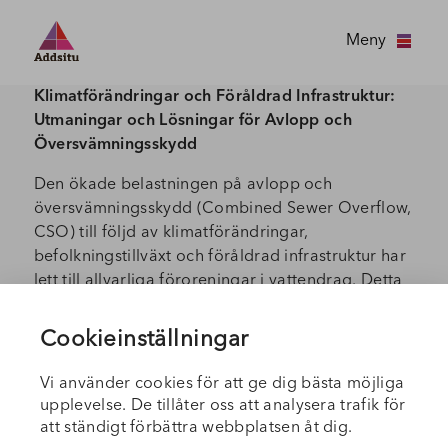
Meny
Klimatförändringar och Föråldrad Infrastruktur:
Utmaningar och Lösningar för Avlopp och
Översvämningsskydd
Den ökade belastningen på avlopp och
översvämningsskydd (Combined Sewer Overflow,
CSO) till följd av klimatförändringar,
befolkningstillväxt och föråldrad infrastruktur har
lett till allvarliga föroreningar i vattendrag. Detta
påverkar vattentäkter, ekosystem och friluftsliv
negativt.
Cookieinställningar
Genom kontinuerlig övervakning med In-Situs
Vi använder cookies för att ge dig bästa möjliga
fältmässiga sonder, som mäter upp till sju
upplevelse. De tillåter oss att analysera trafik för
parametrar i realtid, kan du snabbt upptäcka och
att ständigt förbättra webbplatsen åt dig.
åtgärda potentiella risker. Dessa system